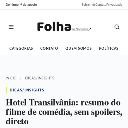
Pular
Pular
Domingo, 9 de agosto
Sobre nós
Contato
Privacidade
para
para
o
o
conteúdo
conteúdo
CATEGORIAS
CONTATO
QUEM SOMOS
POLÍTICAS
INÍCIO
/
DICAS/INSIGHTS
DICAS/INSIGHTS
Hotel Transilvânia: resumo do
filme de comédia, sem spoilers,
direto