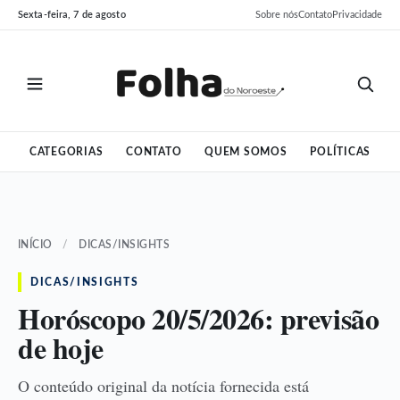
Pular
Pular
Sexta-feira, 7 de agosto
Sobre nós
Contato
Privacidade
para
para
o
o
conteúdo
conteúdo
CATEGORIAS
CONTATO
QUEM SOMOS
POLÍTICAS
INÍCIO
/
DICAS/INSIGHTS
DICAS/INSIGHTS
Horóscopo 20/5/2026: previsão
de hoje
O conteúdo original da notícia fornecida está