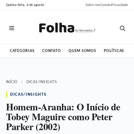
Pular
Pular
Quinta-feira, 6 de agosto
Sobre nós
Contato
Privacidade
para
para
o
o
conteúdo
conteúdo
CATEGORIAS
CONTATO
QUEM SOMOS
POLÍTICAS
INÍCIO
/
DICAS/INSIGHTS
DICAS/INSIGHTS
Homem-Aranha: O Início de
Tobey Maguire como Peter
Parker (2002)