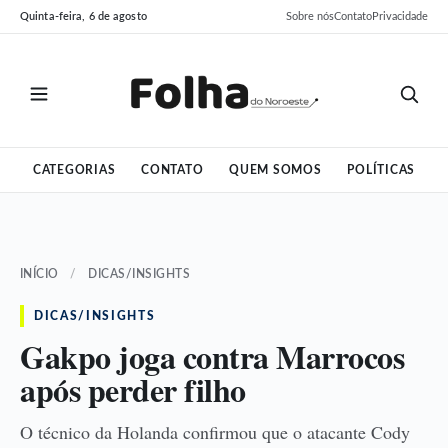
Pular
Pular
Quinta-feira, 6 de agosto
Sobre nós
Contato
Privacidade
para
para
o
o
conteúdo
conteúdo
CATEGORIAS
CONTATO
QUEM SOMOS
POLÍTICAS
INÍCIO
/
DICAS/INSIGHTS
DICAS/INSIGHTS
Gakpo joga contra Marrocos
após perder filho
O técnico da Holanda confirmou que o atacante Cody