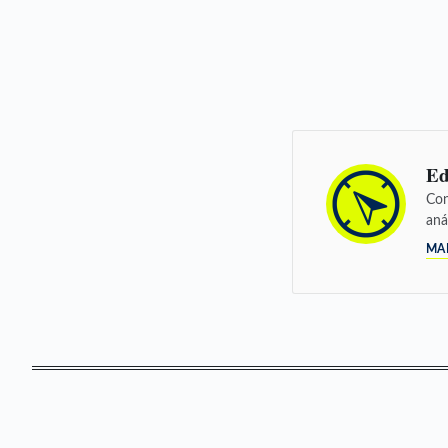
Ed
Con
aná
MA