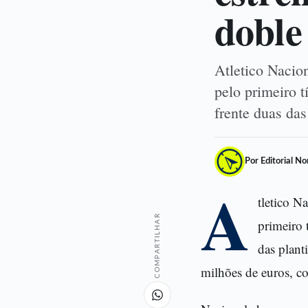
doble
Atletico Nacion
pelo primeiro t
frente duas da
Por Editorial N
A
tletico Na
COMPARTILHAR
primeiro 
das plant
milhões de euros, c