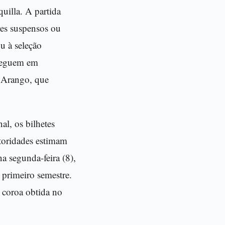
quilla. A partida
res suspensos ou
u à seleção
 seguem em
n Arango, que
al, os bilhetes
toridades estimam
a segunda-feira (8),
primeiro semestre.
a coroa obtida no