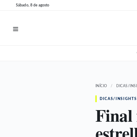
Pular
Pular
Sábado, 8 de agosto
para
para
o
o
conteúdo
conteúdo
INÍCIO
/
DICAS/INS
DICAS/INSIGHTS
Final
estrel