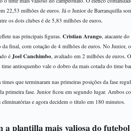
o o time mais valioso do campeonato. O elenco comandad
em 22,53 milhões de euros. Já o Junior de Barranquilla so
ntre os dois clubes é de 5,83 milhões de euros.
Cristian Arango
lete nas principais figuras.
, atacante do
 da final, com cotação de 4 milhões de euros. No Junior, o
Joel Canchimbo
ado é
, avaliado em 2 milhões de euros. Ou
 time antioquenho vale o dobro da mais cotada do time bar
s times que terminaram nas primeiras posições da fase regul
r da primeira fase. Junior ficou em segundo lugar. Ambos 
 eliminatórias e agora decidem o título em 180 minutos.
 a plantilla mais valiosa do futebo