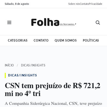
Pular
Pular
Sábado, 8 de agosto
Sobre nós
Contato
Privacidade
para
para
o
o
conteúdo
conteúdo
CATEGORIAS
CONTATO
QUEM SOMOS
POLÍTICAS
INÍCIO
/
DICAS/INSIGHTS
DICAS/INSIGHTS
CSN tem prejuízo de R$ 721,2
mi no 4º tri
A Companhia Siderúrgica Nacional, CSN, teve prejuízo