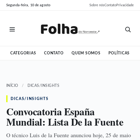
Pular
Pular
Segunda-feira, 10 de agosto
Sobre nós
Contato
Privacidade
para
para
o
o
conteúdo
conteúdo
CATEGORIAS
CONTATO
QUEM SOMOS
POLÍTICAS
INÍCIO
/
DICAS/INSIGHTS
DICAS/INSIGHTS
Convocatoria España
Mundial: Lista De la Fuente
O técnico Luis de la Fuente anunciou hoje, 25 de maio