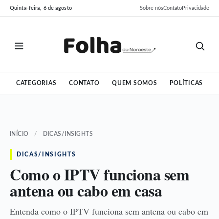
Pular
Pular
Quinta-feira, 6 de agosto
Sobre nós
Contato
Privacidade
para
para
o
o
conteúdo
conteúdo
CATEGORIAS
CONTATO
QUEM SOMOS
POLÍTICAS
INÍCIO
/
DICAS/INSIGHTS
DICAS/INSIGHTS
Como o IPTV funciona sem
antena ou cabo em casa
Entenda como o IPTV funciona sem antena ou cabo em