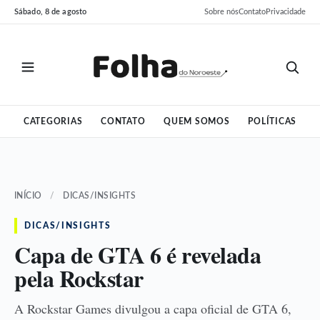
Pular
Pular
Sábado, 8 de agosto
Sobre nós
Contato
Privacidade
para
para
o
o
conteúdo
conteúdo
CATEGORIAS
CONTATO
QUEM SOMOS
POLÍTICAS
INÍCIO
/
DICAS/INSIGHTS
DICAS/INSIGHTS
Capa de GTA 6 é revelada
pela Rockstar
A Rockstar Games divulgou a capa oficial de GTA 6,