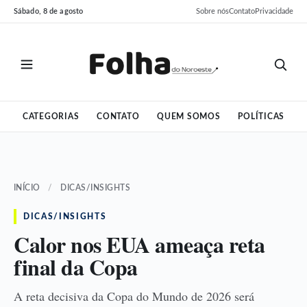
Pular
Pular
Sábado, 8 de agosto
Sobre nós
Contato
Privacidade
para
para
o
o
conteúdo
conteúdo
CATEGORIAS
CONTATO
QUEM SOMOS
POLÍTICAS
INÍCIO
/
DICAS/INSIGHTS
DICAS/INSIGHTS
Calor nos EUA ameaça reta
final da Copa
A reta decisiva da Copa do Mundo de 2026 será