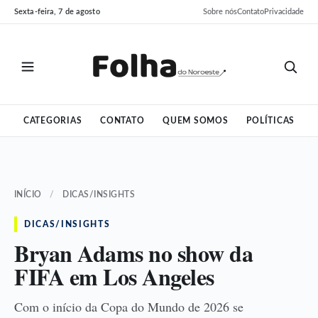
Pular
Pular
Sexta-feira, 7 de agosto
Sobre nós
Contato
Privacidade
para
para
o
o
conteúdo
conteúdo
CATEGORIAS
CONTATO
QUEM SOMOS
POLÍTICAS
INÍCIO
/
DICAS/INSIGHTS
DICAS/INSIGHTS
Bryan Adams no show da
FIFA em Los Angeles
Com o início da Copa do Mundo de 2026 se