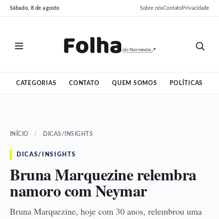
Pular
Pular
Sábado, 8 de agosto
Sobre nós
Contato
Privacidade
para
para
o
o
conteúdo
conteúdo
CATEGORIAS
CONTATO
QUEM SOMOS
POLÍTICAS
INÍCIO
/
DICAS/INSIGHTS
DICAS/INSIGHTS
Bruna Marquezine relembra
namoro com Neymar
Bruna Marquezine, hoje com 30 anos, relembrou uma