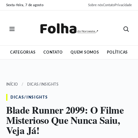
Pular
Pular
Sexta-feira, 7 de agosto
Sobre nós
Contato
Privacidade
para
para
o
o
conteúdo
conteúdo
CATEGORIAS
CONTATO
QUEM SOMOS
POLÍTICAS
INÍCIO
/
DICAS/INSIGHTS
DICAS/INSIGHTS
Blade Runner 2099: O Filme
Misterioso Que Nunca Saiu,
Veja Já!