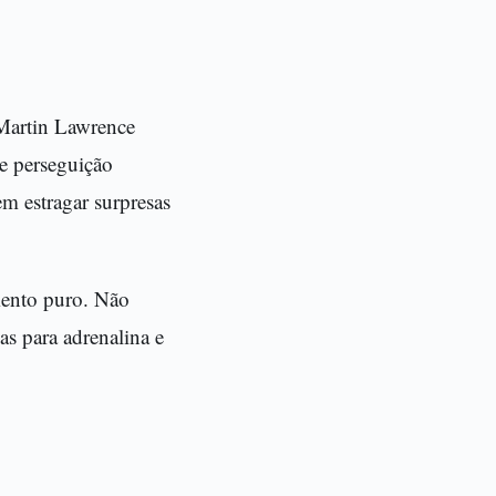
 Martin Lawrence
de perseguição
em estragar surpresas
imento puro. Não
as para adrenalina e