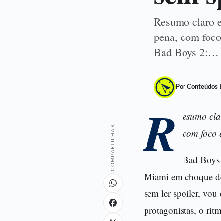
Resumo claro e
pena, com foco
Bad Boys 2:…
Por Conteúdos 
R
esumo cla
COMPARTILHAR
com foco 
Bad Boys 2
Miami em choque de 
sem ler spoiler, vou
protagonistas, o ritm