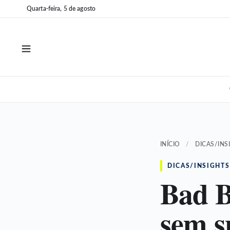
Pular
Pular
Quarta-feira, 5 de agosto
para
para
o
o
conteúdo
conteúdo
INÍCIO
/
DICAS/INS
DICAS/INSIGHTS
Bad B
sem s