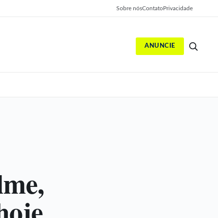
Sobre nós
Contato
Privacidade
ANUNCIE
S
lme,
hoje