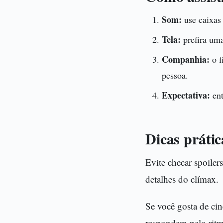
Som:
use caixas
Tela:
prefira uma
Companhia:
o f
pessoa.
Expectativa:
ent
Dicas práti
Evite checar spoilers
detalhes do clímax.
Se você gosta de ci
respondem pelo ritm