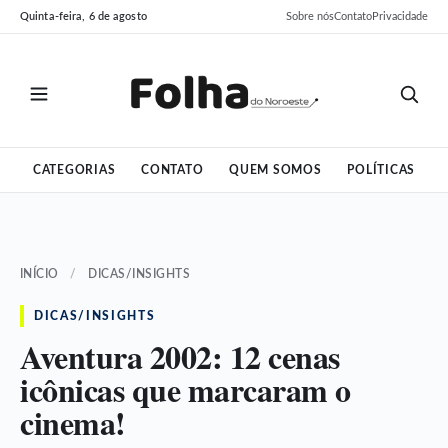
Pular
Pular
Quinta-feira, 6 de agosto
Sobre nós
Contato
Privacidade
para
para
o
o
conteúdo
conteúdo
CATEGORIAS
CONTATO
QUEM SOMOS
POLÍTICAS
INÍCIO
/
DICAS/INSIGHTS
DICAS/INSIGHTS
Aventura 2002: 12 cenas
icônicas que marcaram o
cinema!