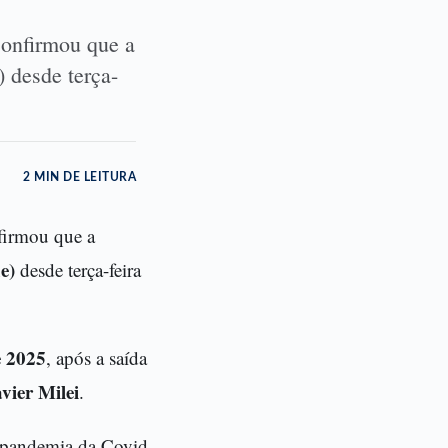
confirmou que a
 desde terça-
2 MIN DE LEITURA
firmou que a
e)
desde terça-feira
e 2025
, após a saída
vier Milei
.
a pandemia da Covid-