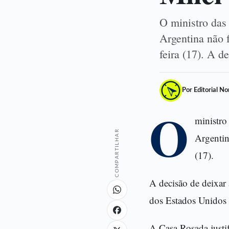
O ministro das
Argentina não 
feira (17). A d
Por Editorial N
O
ministro
COMPARTILHAR
Argentin
(17).
A decisão de deixar
dos Estados Unidos 
A Casa Rosada justi