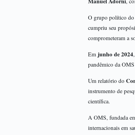
Manuel Adorni
, c
O grupo político do
cumpriu seu propósit
comprometeram a so
junho de 2024
Em
pandêmico da OMS e 
Con
Um relatório do
instrumento de pesqu
científica.
A OMS, fundada 
internacionais em s