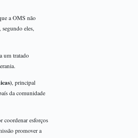
 que a OMS não
, segundo eles,
 a um tratado
erania.
icas)
, principal
o país da comunidade
r coordenar esforços
issão promover a