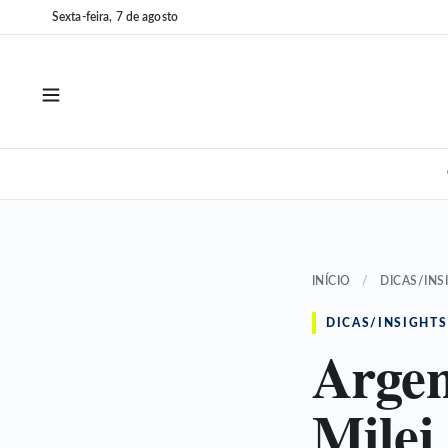
Pular
Pular
Sexta-feira, 7 de agosto
para
para
o
o
conteúdo
conteúdo
INÍCIO
/
DICAS/INS
DICAS/INSIGHTS
Argen
Milei