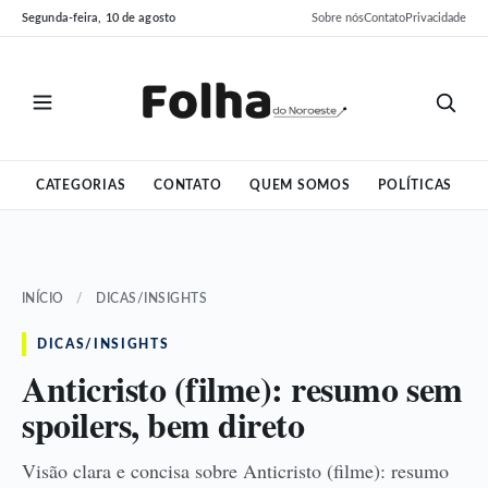
Pular
Pular
Segunda-feira, 10 de agosto
Sobre nós
Contato
Privacidade
para
para
o
o
conteúdo
conteúdo
CATEGORIAS
CONTATO
QUEM SOMOS
POLÍTICAS
INÍCIO
/
DICAS/INSIGHTS
DICAS/INSIGHTS
Anticristo (filme): resumo sem
spoilers, bem direto
Visão clara e concisa sobre Anticristo (filme): resumo