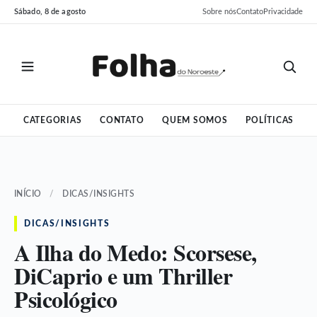
Pular
Pular
Sábado, 8 de agosto
Sobre nós
Contato
Privacidade
para
para
o
o
conteúdo
conteúdo
CATEGORIAS
CONTATO
QUEM SOMOS
POLÍTICAS
INÍCIO
/
DICAS/INSIGHTS
DICAS/INSIGHTS
A Ilha do Medo: Scorsese,
DiCaprio e um Thriller
Psicológico