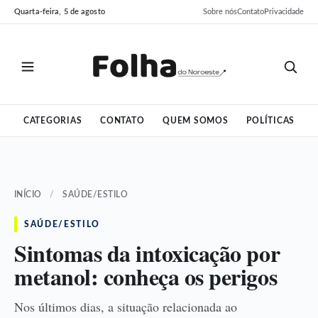
Pular
Pular
Quarta-feira, 5 de agosto
Sobre nós
Contato
Privacidade
para
para
o
o
conteúdo
conteúdo
CATEGORIAS
CONTATO
QUEM SOMOS
POLÍTICAS
INÍCIO
/
SAÚDE/ESTILO
SAÚDE/ESTILO
Sintomas da intoxicação por
metanol: conheça os perigos
Nos últimos dias, a situação relacionada ao