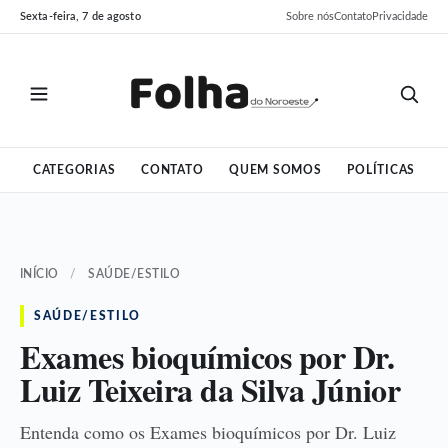
Pular
Pular
Sexta-feira, 7 de agosto
Sobre nós
Contato
Privacidade
para
para
o
o
conteúdo
conteúdo
CATEGORIAS
CONTATO
QUEM SOMOS
POLÍTICAS
INÍCIO
/
SAÚDE/ESTILO
SAÚDE/ESTILO
Exames bioquímicos por Dr.
Luiz Teixeira da Silva Júnior
Entenda como os Exames bioquímicos por Dr. Luiz