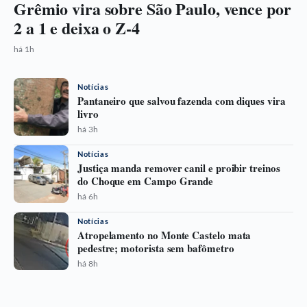
Grêmio vira sobre São Paulo, vence por
2 a 1 e deixa o Z-4
há 1h
Notícias
Pantaneiro que salvou fazenda com diques vira
livro
há 3h
Notícias
Justiça manda remover canil e proibir treinos
do Choque em Campo Grande
há 6h
Notícias
Atropelamento no Monte Castelo mata
pedestre; motorista sem bafômetro
há 8h