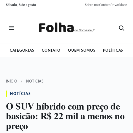
Pular
Pular
Sábado, 8 de agosto
Sobre nós
Contato
Privacidade
para
para
o
o
conteúdo
conteúdo
CATEGORIAS
CONTATO
QUEM SOMOS
POLÍTICAS
INÍCIO
/
NOTÍCIAS
NOTÍCIAS
O SUV híbrido com preço de
basicão: R$ 22 mil a menos no
preço