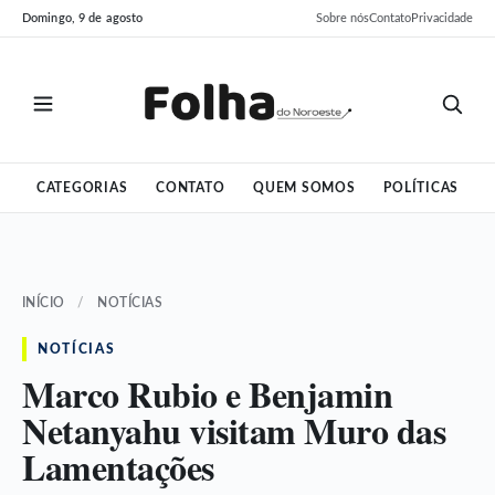
Pular
Pular
Domingo, 9 de agosto
Sobre nós
Contato
Privacidade
para
para
o
o
conteúdo
conteúdo
CATEGORIAS
CONTATO
QUEM SOMOS
POLÍTICAS
INÍCIO
/
NOTÍCIAS
NOTÍCIAS
Marco Rubio e Benjamin
Netanyahu visitam Muro das
Lamentações