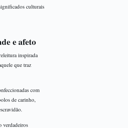
gnificados culturais
de e afeto
leitura inspirada
quele que traz
confeccionadas com
bolos de carinho,
escravidão.
o verdadeiros