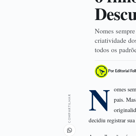
Desc
Nomes sempre c
criatividade d
todos os padrõ
Por Editorial Fo
N
omes semp
COMPARTILHAR
pais. Mas
originali
decidiu registrar su