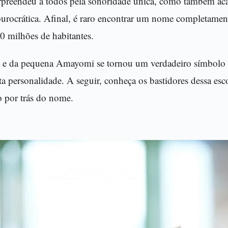
urpreendeu a todos pela sonoridade única, como também a
 burocrática. Afinal, é raro encontrar um nome completame
0 milhões de habitantes.
e e da pequena Amayomi se tornou um verdadeiro símbolo 
ta personalidade. A seguir, conheça os bastidores dessa esc
o por trás do nome.