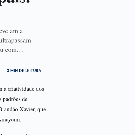
revelam a
 ultrapassam
eceu com…
3 MIN DE LEITURA
m a criatividade dos
s padrões de
 Brandão Xavier, que
: Amayomi.