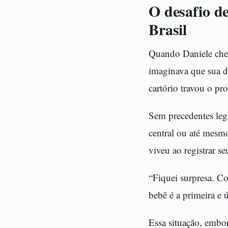
O desafio d
Brasil
Quando Daniele cheg
imaginava que sua d
cartório travou o p
Sem precedentes lega
central ou até mesm
viveu ao registrar s
“Fiquei surpresa. C
bebê é a primeira e 
Essa situação, embor