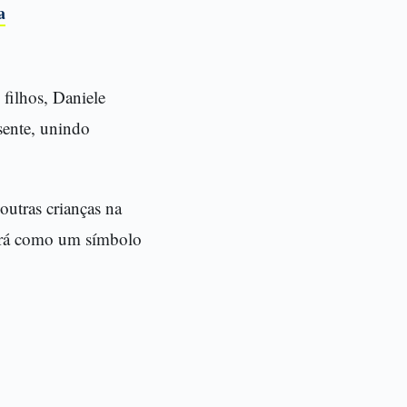
a
filhos, Daniele
sente, unindo
utras crianças na
hará como um símbolo