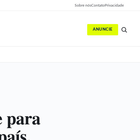
Sobre nós
Contato
Privacidade
ANUNCIE
S
 para
país.