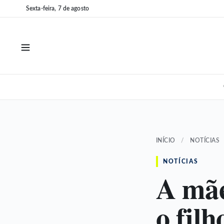
Pular
Pular
Sexta-feira, 7 de agosto
para
para
o
o
conteúdo
conteúdo
INÍCIO
/
NOTÍCIAS
NOTÍCIAS
A mãe
o fil