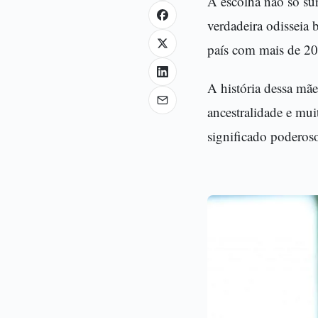
A escolha não só s
verdadeira odisseia
país com mais de 20
A história dessa mã
ancestralidade e mui
significado poderos