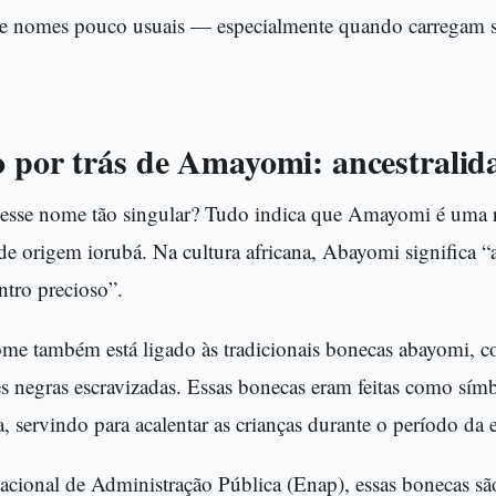
de nomes pouco usuais — especialmente quando carregam si
o por trás de Amayomi: ancestralida
esse nome tão singular? Tudo indica que Amayomi é uma re
 origem iorubá. Na cultura africana, Abayomi significa “a
ntro precioso”.
ome também está ligado às tradicionais bonecas abayomi, 
s negras escravizadas. Essas bonecas eram feitas como sím
a, servindo para acalentar as crianças durante o período da 
cional de Administração Pública (Enap), essas bonecas sã