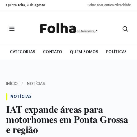
Pular
Pular
Quinta-feira, 6 de agosto
Sobre nós
Contato
Privacidade
para
para
o
o
conteúdo
conteúdo
CATEGORIAS
CONTATO
QUEM SOMOS
POLÍTICAS
INÍCIO
/
NOTÍCIAS
NOTÍCIAS
IAT expande áreas para
motorhomes em Ponta Grossa
e região