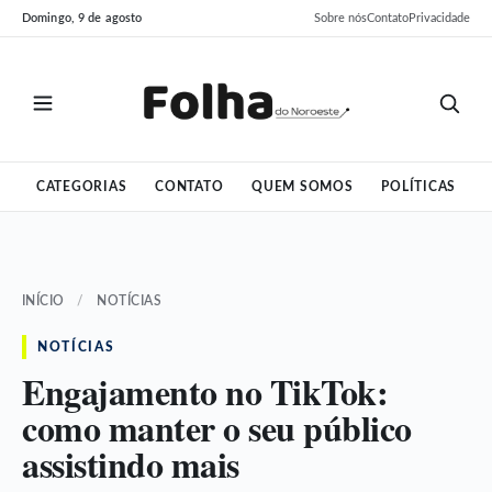
Pular
Pular
Domingo, 9 de agosto
Sobre nós
Contato
Privacidade
para
para
o
o
conteúdo
conteúdo
CATEGORIAS
CONTATO
QUEM SOMOS
POLÍTICAS
INÍCIO
/
NOTÍCIAS
NOTÍCIAS
Engajamento no TikTok:
como manter o seu público
assistindo mais