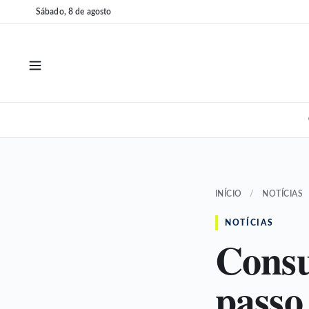
Pular
Pular
Sábado, 8 de agosto
para
para
o
o
conteúdo
conteúdo
INÍCIO
/
NOTÍCIAS
NOTÍCIAS
Consu
passo