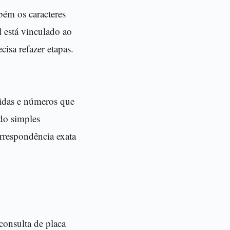
bém os caracteres
l está vinculado ao
isa refazer etapas.
ecidas e números que
do simples
rrespondência exata
consulta de placa