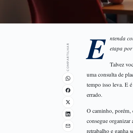
E
ntenda co
COMPARTILHAR
etapa por
Talvez vo
uma consulta de pla
tempo isso leva. E é
errado.
O caminho, porém, é
consegue organizar a
retrabalho e ganha s