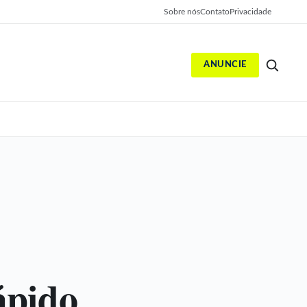
Sobre nós
Contato
Privacidade
ANUNCIE
S
:
ápido