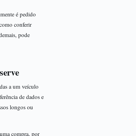
lmente é pedido
 como conferir
 demais, pode
 serve
das a um veículo
nferência de dados e
essos longos ou
e uma compra, por