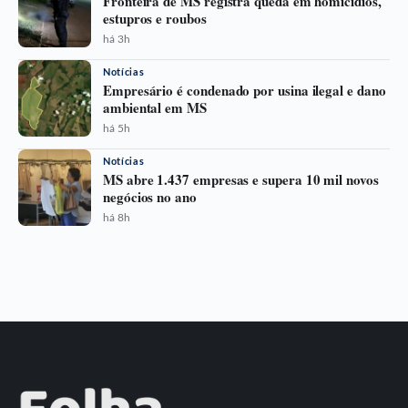
Fronteira de MS registra queda em homicídios,
estupros e roubos
há 3h
Notícias
Empresário é condenado por usina ilegal e dano
ambiental em MS
há 5h
Notícias
MS abre 1.437 empresas e supera 10 mil novos
negócios no ano
há 8h