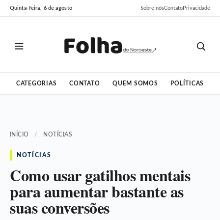
Pular
Pular
Quinta-feira, 6 de agosto
Sobre nós
Contato
Privacidade
para
para
o
o
conteúdo
conteúdo
CATEGORIAS
CONTATO
QUEM SOMOS
POLÍTICAS
INÍCIO
/
NOTÍCIAS
NOTÍCIAS
Como usar gatilhos mentais
para aumentar bastante as
suas conversões