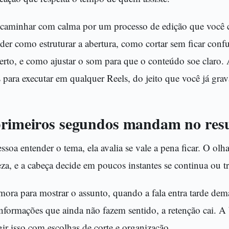
 caminhar com calma por um processo de edição que você 
der como estruturar a abertura, como cortar sem ficar conf
certo, e como ajustar o som para que o conteúdo soe claro. A
 para executar em qualquer Reels, do jeito que você já grav
primeiros segundos mandam no res
soa entender o tema, ela avalia se vale a pena ficar. O olh
za, e a cabeça decide em poucos instantes se continua ou t
ora para mostrar o assunto, quando a fala entra tarde dem
formações que ainda não fazem sentido, a retenção cai. A 
ir isso com escolhas de corte e organização.