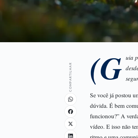
(G
uia p
COMPARTILHAR
desd
segu
Se você já postou u
dúvida. É bem comum
funcionou?” A verda
vídeo. E isso não t
ritmo e uma comunic