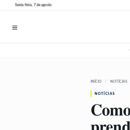
Pular
Pular
Sexta-feira, 7 de agosto
para
para
o
o
conteúdo
conteúdo
INÍCIO
/
NOTÍCIAS
NOTÍCIAS
Como 
prend