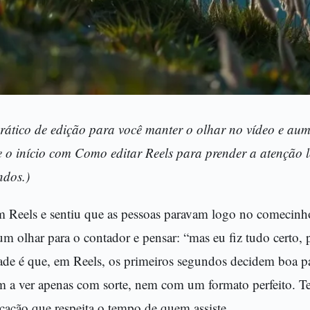
rático de edição para você manter o olhar no vídeo e aum
e o início com Como editar Reels para prender a atenção 
ndos.)
m Reels e sentiu que as pessoas paravam logo no comecinh
 olhar para o contador e pensar: “mas eu fiz tudo certo, 
de é que, em Reels, os primeiros segundos decidem boa pa
em a ver apenas com sorte, nem com um formato perfeito. T
ação que respeita o tempo de quem assiste.