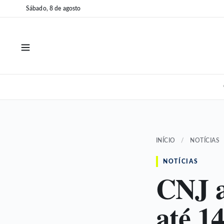
Pular
Pular
Sábado, 8 de agosto
para
para
o
o
conteúdo
conteúdo
INÍCIO
/
NOTÍCIAS
NOTÍCIAS
CNJ a
até 1