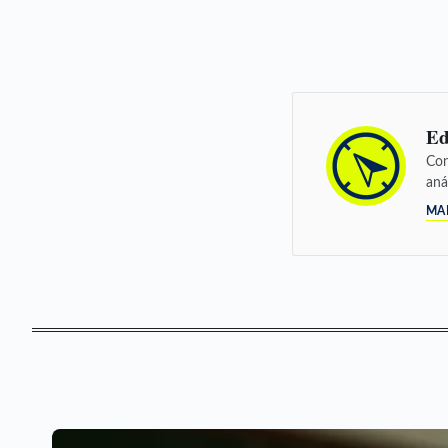
Ed
Con
aná
MA