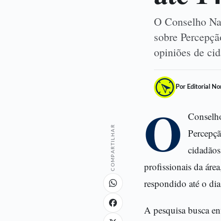
O Conselho Nac
sobre Percepção
opiniões de ci
Por Editorial N
O
Conselho
COMPARTILHAR
Percepçã
cidadãos
profissionais da áre
respondido até o di
A pesquisa busca en