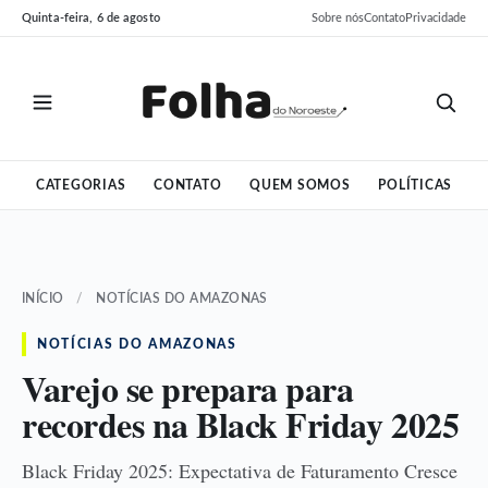
Pular
Pular
Quinta-feira, 6 de agosto
Sobre nós
Contato
Privacidade
para
para
o
o
conteúdo
conteúdo
CATEGORIAS
CONTATO
QUEM SOMOS
POLÍTICAS
INÍCIO
/
NOTÍCIAS DO AMAZONAS
NOTÍCIAS DO AMAZONAS
Varejo se prepara para
recordes na Black Friday 2025
Black Friday 2025: Expectativa de Faturamento Cresce