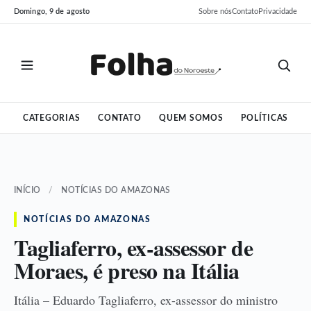
Pular
Pular
Domingo, 9 de agosto
Sobre nós
Contato
Privacidade
para
para
o
o
conteúdo
conteúdo
CATEGORIAS
CONTATO
QUEM SOMOS
POLÍTICAS
INÍCIO
/
NOTÍCIAS DO AMAZONAS
NOTÍCIAS DO AMAZONAS
Tagliaferro, ex-assessor de
Moraes, é preso na Itália
Itália – Eduardo Tagliaferro, ex-assessor do ministro