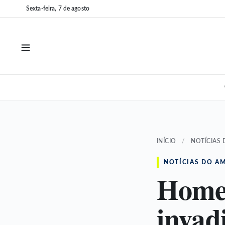
Pular
Pular
Sexta-feira, 7 de agosto
para
para
o
o
conteúdo
conteúdo
INÍCIO
/
NOTÍCIAS
NOTÍCIAS DO A
Homem
invad