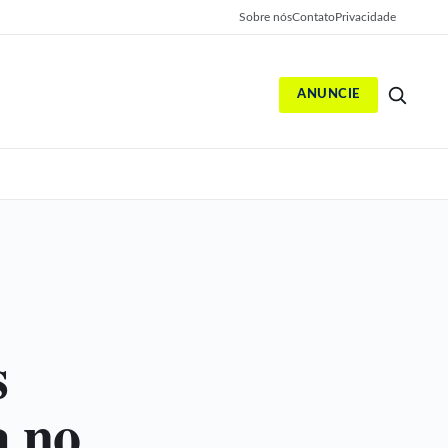
Sobre nós
Contato
Privacidade
ANUNCIE
S
s
a no