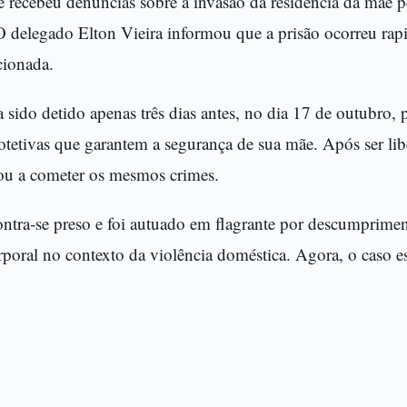
e recebeu denúncias sobre a invasão da residência da mãe p
 O delegado Elton Vieira informou que a prisão ocorreu ra
cionada.
 sido detido apenas três dias antes, no dia 17 de outubro
rotetivas que garantem a segurança de sua mãe. Após ser li
tou a cometer os mesmos crimes.
ontra-se preso e foi autuado em flagrante por descumprime
orporal no contexto da violência doméstica. Agora, o caso es