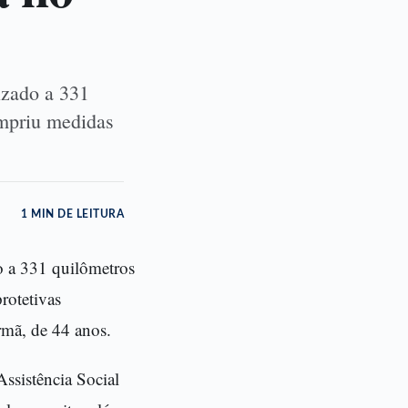
izado a 331
umpriu medidas
1 MIN DE LEITURA
o a 331 quilômetros
rotetivas
rmã, de 44 anos.
ssistência Social