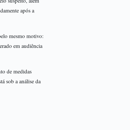
elo suspeito, além
pidamente após a
, pelo mesmo motivo:
berado em audiência
nto de medidas
tá sob a análise da