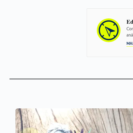
Ed
Con
aná
MA