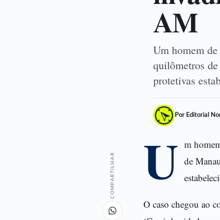
AM
Um homem de 46
quilômetros de
protetivas est
Por Editorial N
U
m homem d
COMPARTILHAR
de Manaus
estabelec
O caso chegou ao co