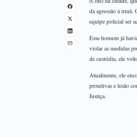
(Cras) da cidade, qu
da agressão à irmã.
equipe policial ser a
Esse homem já havia
violar as medidas p
de custódia, ele vol
Atualmente, ele enc
protetivas e lesão c
Justiça.