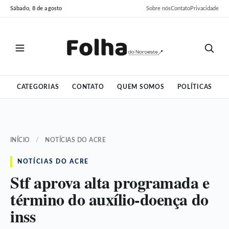
Pular
Pular
Sábado, 8 de agosto
Sobre nós
Contato
Privacidade
para
para
o
o
conteúdo
conteúdo
CATEGORIAS
CONTATO
QUEM SOMOS
POLÍTICAS
INÍCIO
/
NOTÍCIAS DO ACRE
NOTÍCIAS DO ACRE
Stf aprova alta programada e
término do auxílio-doença do
inss