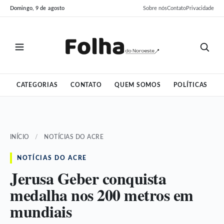
Pular
Pular
Domingo, 9 de agosto
Sobre nós
Contato
Privacidade
para
para
o
o
conteúdo
conteúdo
CATEGORIAS
CONTATO
QUEM SOMOS
POLÍTICAS
INÍCIO
/
NOTÍCIAS DO ACRE
NOTÍCIAS DO ACRE
Jerusa Geber conquista
medalha nos 200 metros em
mundiais