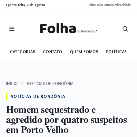
Pular
Pular
Quinta-feira, 6 de agosto
Sobre nós
Contato
Privacidade
para
para
o
o
conteúdo
conteúdo
CATEGORIAS
CONTATO
QUEM SOMOS
POLÍTICAS
INÍCIO
/
NOTÍCIAS DE RONDÔNIA
NOTÍCIAS DE RONDÔNIA
Homem sequestrado e
agredido por quatro suspeitos
em Porto Velho