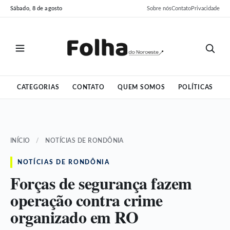
Pular
Pular
Sábado, 8 de agosto
Sobre nós
Contato
Privacidade
para
para
o
o
conteúdo
conteúdo
CATEGORIAS
CONTATO
QUEM SOMOS
POLÍTICAS
INÍCIO
/
NOTÍCIAS DE RONDÔNIA
NOTÍCIAS DE RONDÔNIA
Forças de segurança fazem
operação contra crime
organizado em RO