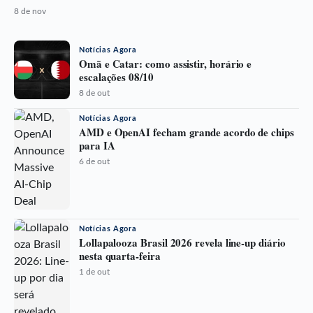
8 de nov
Notícias Agora
Omã e Catar: como assistir, horário e
escalações 08/10
8 de out
Notícias Agora
AMD e OpenAI fecham grande acordo de chips
para IA
6 de out
Notícias Agora
Lollapalooza Brasil 2026 revela line-up diário
nesta quarta-feira
1 de out