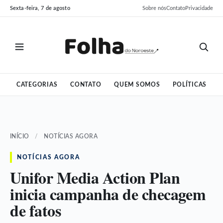
Pular
Pular
Sexta-feira, 7 de agosto
Sobre nós
Contato
Privacidade
para
para
o
o
conteúdo
conteúdo
CATEGORIAS
CONTATO
QUEM SOMOS
POLÍTICAS
INÍCIO
/
NOTÍCIAS AGORA
NOTÍCIAS AGORA
Unifor Media Action Plan
inicia campanha de checagem
de fatos