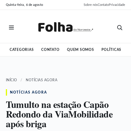
Pular
Pular
Quinta-feira, 6 de agosto
Sobre nós
Contato
Privacidade
para
para
o
o
conteúdo
conteúdo
CATEGORIAS
CONTATO
QUEM SOMOS
POLÍTICAS
INÍCIO
/
NOTÍCIAS AGORA
NOTÍCIAS AGORA
Tumulto na estação Capão
Redondo da ViaMobilidade
após briga