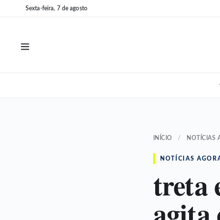
Pular
Pular
Sexta-feira, 7 de agosto
para
para
o
o
conteúdo
conteúdo
INÍCIO
/
NOTÍCIAS
NOTÍCIAS AGOR
treta
agita 