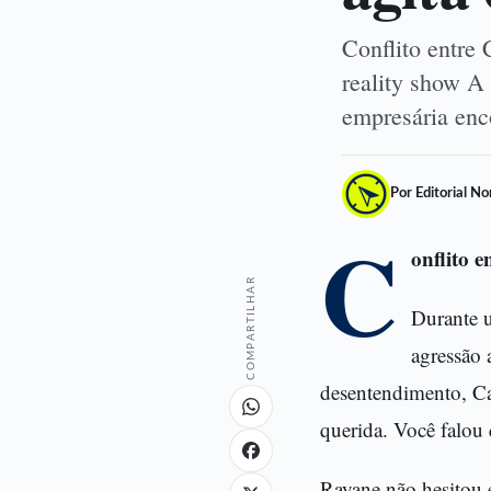
Conflito entre
reality show A
empresária en
Por Editorial N
C
onflito 
COMPARTILHAR
Durante u
agressão 
desentendimento, Ca
querida. Você falou 
Rayane não hesitou 