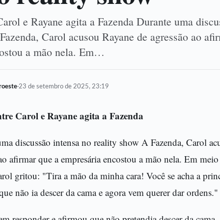
 Carol e Rayane agita a Fazenda Durante uma discu
 Fazenda, Carol acusou Rayane de agressão ao afi
costou a mão nela. Em…
oroeste
·
23 de setembro de 2025, 23:19
entre Carol e Rayane agita a Fazenda
ma discussão intensa no reality show A Fazenda, Carol a
ao afirmar que a empresária encostou a mão nela. Em meio
rol gritou: "Tira a mão da minha cara! Você se acha a prin
que não ia descer da cama e agora vem querer dar ordens."
em responder e afirmou que não pretendia descer da cama, 