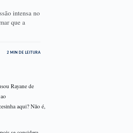
ssão intensa no
rmar que a
2 MIN DE LEITURA
cusou Rayane de
 ao
cesinha aqui? Não é,
pois se considera