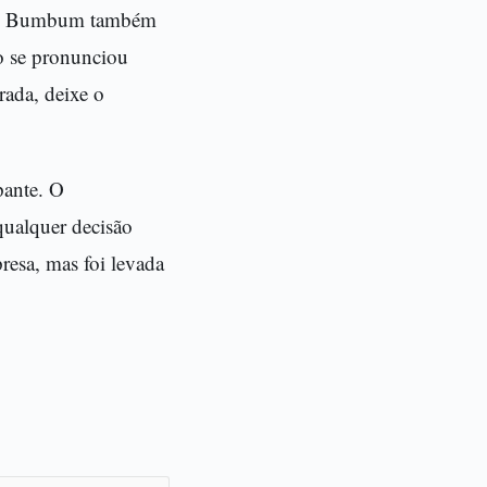
Miss Bumbum também
o se pronunciou
rada, deixe o
pante. O
qualquer decisão
resa, mas foi levada