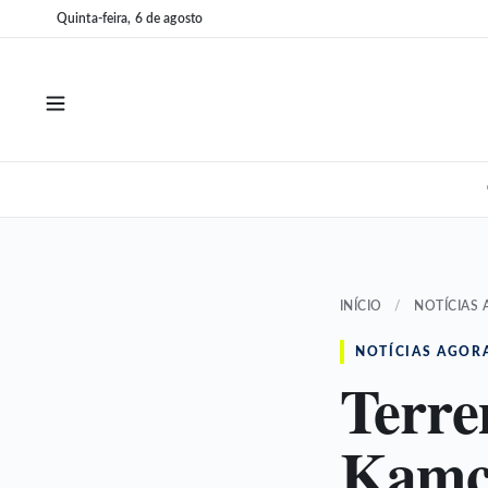
Pular
Pular
Quinta-feira, 6 de agosto
para
para
o
o
conteúdo
conteúdo
INÍCIO
/
NOTÍCIAS
NOTÍCIAS AGOR
Terre
Kamch