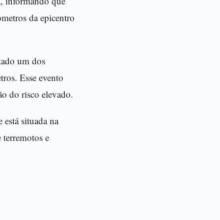
a, informando que
ômetros da epicentro
ntado um dos
etros. Esse evento
ão do risco elevado.
 está situada na
 terremotos e