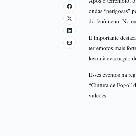
Após o terremoto, o
ondas “perigosas” p
do fenômeno. No ent
É importante destac
terremotos mais fort
levou à evacuação de
Esses eventos na reg
“Cintura de Fogo” do
vulcões.