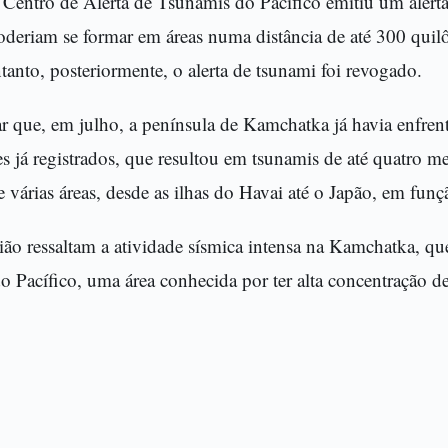
 Centro de Alerta de Tsunamis do Pacífico emitiu um alert
oderiam se formar em áreas numa distância de até 300 quil
anto, posteriormente, o alerta de tsunami foi revogado.
ar que, em julho, a península de Kamchatka já havia enfre
es já registrados, que resultou em tsunamis de até quatro m
 várias áreas, desde as ilhas do Havai até o Japão, em funç
ião ressaltam a atividade sísmica intensa na Kamchatka, que
 Pacífico, uma área conhecida por ter alta concentração de