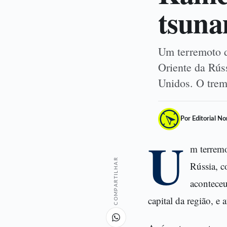
tsuna
Um terremoto d
Oriente da Rús
Unidos. O trem
Por Editorial N
U
m terrem
COMPARTILHAR
Rússia, 
aconteceu
capital da região, e