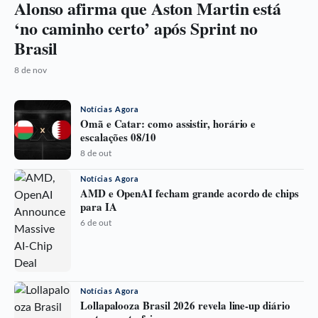
Alonso afirma que Aston Martin está
‘no caminho certo’ após Sprint no
Brasil
8 de nov
Notícias Agora
Omã e Catar: como assistir, horário e
escalações 08/10
8 de out
Notícias Agora
AMD e OpenAI fecham grande acordo de chips
para IA
6 de out
Notícias Agora
Lollapalooza Brasil 2026 revela line-up diário