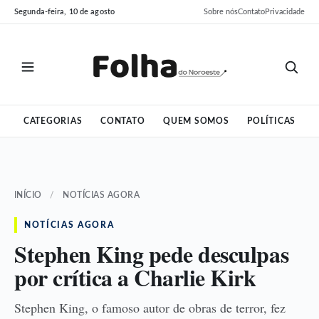
Pular
Pular
Segunda-feira, 10 de agosto
Sobre nós
Contato
Privacidade
para
para
o
o
conteúdo
conteúdo
CATEGORIAS
CONTATO
QUEM SOMOS
POLÍTICAS
INÍCIO
/
NOTÍCIAS AGORA
NOTÍCIAS AGORA
Stephen King pede desculpas
por crítica a Charlie Kirk
Stephen King, o famoso autor de obras de terror, fez