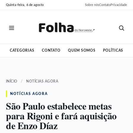
Pular
Pular
Quinta-feira, 6 de agosto
Sobre nós
Contato
Privacidade
para
para
o
o
conteúdo
conteúdo
CATEGORIAS
CONTATO
QUEM SOMOS
POLÍTICAS
INÍCIO
/
NOTÍCIAS AGORA
NOTÍCIAS AGORA
São Paulo estabelece metas
para Rigoni e fará aquisição
de Enzo Díaz