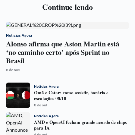
Continue lendo
Notícias Agora
Alonso afirma que Aston Martin está
‘no caminho certo’ após Sprint no
Brasil
8 de nov
Notícias Agora
Omã e Catar: como assistir, horário e
escalações 08/10
8 de out
Notícias Agora
AMD e OpenAI fecham grande acordo de chips
para IA
6 de out