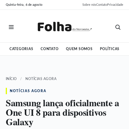
Pular
Pular
Quinta-feira, 6 de agosto
Sobre nós
Contato
Privacidade
para
para
o
o
conteúdo
conteúdo
CATEGORIAS
CONTATO
QUEM SOMOS
POLÍTICAS
INÍCIO
/
NOTÍCIAS AGORA
NOTÍCIAS AGORA
Samsung lança oficialmente a
One UI 8 para dispositivos
Galaxy