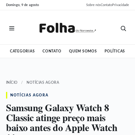
Pular
Pular
Domingo, 9 de agosto
Sobre nós
Contato
Privacidade
para
para
o
o
conteúdo
conteúdo
CATEGORIAS
CONTATO
QUEM SOMOS
POLÍTICAS
INÍCIO
/
NOTÍCIAS AGORA
NOTÍCIAS AGORA
Samsung Galaxy Watch 8
Classic atinge preço mais
baixo antes do Apple Watch