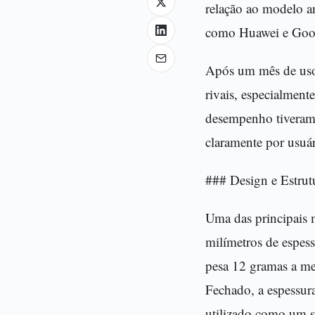
relação ao modelo an
como Huawei e Googl
Após um mês de uso,
rivais, especialmen
desempenho tiveram 
claramente por usuá
### Design e Estrut
Uma das principais 
milímetros de espes
pesa 12 gramas a m
Fechado, a espessur
utilizado como um