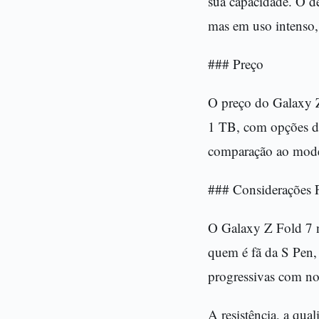
sua capacidade. O d
mas em uso intenso, 
### Preço
O preço do Galaxy 
1 TB, com opções de
comparação ao model
### Considerações F
O Galaxy Z Fold 7 n
quem é fã da S Pen,
progressivas com no
A resistência, a qu