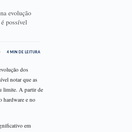
na evolução
é possível
o
4 MIN DE LEITURA
evolução dos
vel notar que as
 limite. A partir de
no hardware e no
gnificativo em