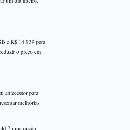
r um dia inteiro,
GB e R$ 14.939 para
reduzir o preço em
u antecessor para
resentar melhorias
Fold 7 uma opção