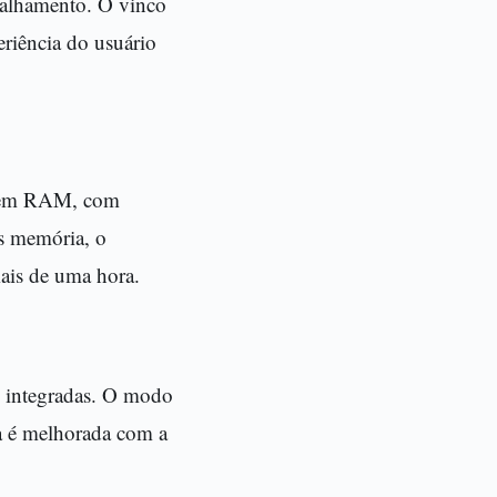
talhamento. O vinco
eriência do usuário
a em RAM, com
s memória, o
ais de uma hora.
 integradas. O modo
a é melhorada com a