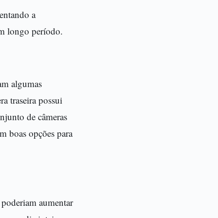
mentando a
um longo período.
tam algumas
a traseira possui
onjunto de câmeras
em boas opções para
e poderiam aumentar