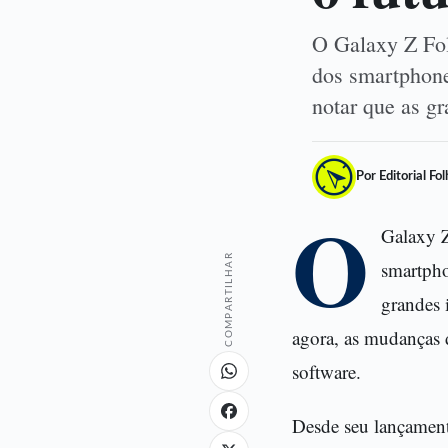
O Galaxy Z Fo
dos smartphone
notar que as g
Por Editorial Fo
O
Galaxy 
COMPARTILHAR
smartpho
grandes 
agora, as mudanças 
software.
Desde seu lançament