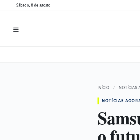
Pular
Pular
Sábado, 8 de agosto
para
para
o
o
conteúdo
conteúdo
INÍCIO
/
NOTÍCIAS
NOTÍCIAS AGOR
Samsu
o fut