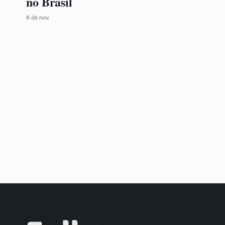
no Brasil
8 de nov