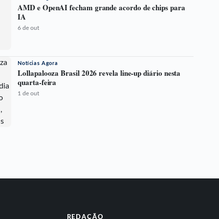
AMD e OpenAI fecham grande acordo de chips para
IA
6 de out
Notícias Agora
Lollapalooza Brasil 2026 revela line-up diário nesta
quarta-feira
1 de out
REDAÇÃO