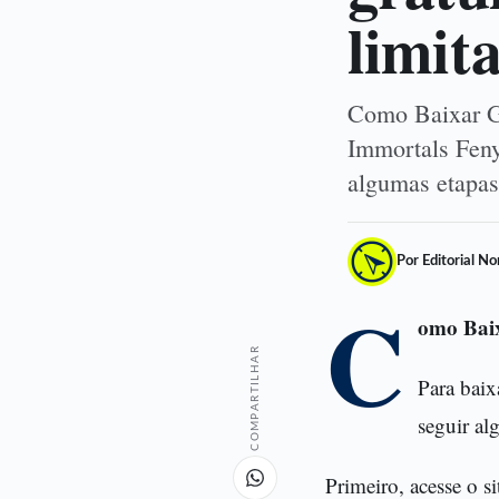
limit
Como Baixar Gr
Immortals Feny
algumas etapas 
Por Editorial N
C
omo Baix
COMPARTILHAR
Para baix
seguir al
Primeiro, acesse o s