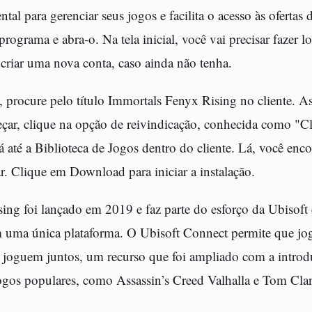
ntal para gerenciar seus jogos e facilita o acesso às oferta
programa e abra-o. Na tela inicial, você vai precisar fazer
 criar uma nova conta, caso ainda não tenha.
 procure pelo título Immortals Fenyx Rising no cliente. As
ar, clique na opção de reivindicação, conhecida como "C
vá até a Biblioteca de Jogos dentro do cliente. Lá, você enc
r. Clique em Download para iniciar a instalação.
ng foi lançado em 2019 e faz parte do esforço da Ubisoft 
m uma única plataforma. O Ubisoft Connect permite que jog
os joguem juntos, um recurso que foi ampliado com a intro
ogos populares, como Assassin’s Creed Valhalla e Tom Cl