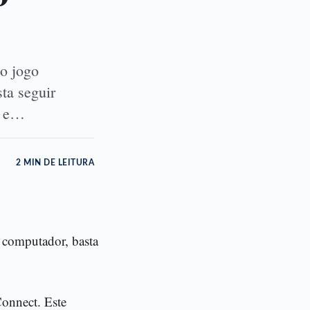
o jogo
ta seguir
ft e…
2 MIN DE LEITURA
 computador, basta
Connect. Este