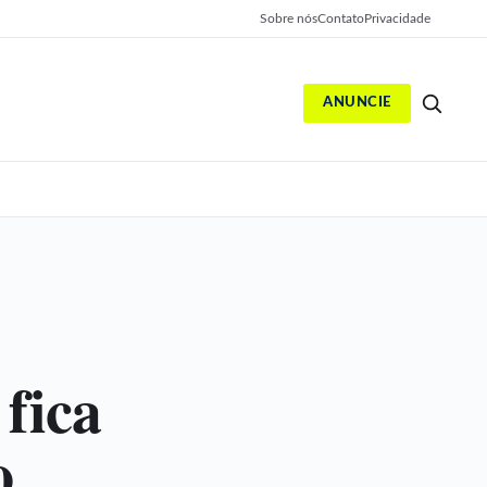
Sobre nós
Contato
Privacidade
ANUNCIE
S
fica
o