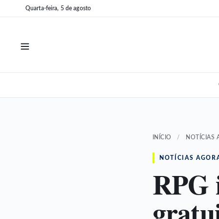
Pular
Pular
Quarta-feira, 5 de agosto
para
para
o
o
conteúdo
conteúdo
INÍCIO
/
NOTÍCIAS
NOTÍCIAS AGOR
RPG i
gratu