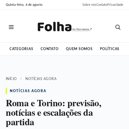
Pular
Pular
Quinta-feira, 6 de agosto
Sobre nós
Contato
Privacidade
para
para
o
o
conteúdo
conteúdo
CATEGORIAS
CONTATO
QUEM SOMOS
POLÍTICAS
INÍCIO
/
NOTÍCIAS AGORA
NOTÍCIAS AGORA
Roma e Torino: previsão,
notícias e escalações da
partida