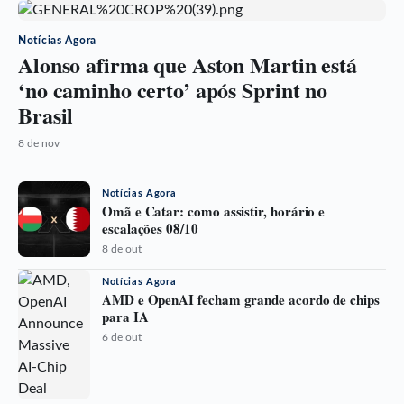
Notícias Agora
Alonso afirma que Aston Martin está
‘no caminho certo’ após Sprint no
Brasil
8 de nov
Notícias Agora
Omã e Catar: como assistir, horário e
escalações 08/10
8 de out
Notícias Agora
AMD e OpenAI fecham grande acordo de chips
para IA
6 de out