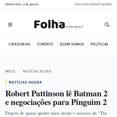
Pular
Pular
Quinta-feira, 6 de agosto
Sobre nós
Contato
Privacidade
para
para
o
o
conteúdo
conteúdo
CATEGORIAS
CONTATO
QUEM SOMOS
POLÍTICAS
INÍCIO
/
NOTÍCIAS AGORA
NOTÍCIAS AGORA
Robert Pattinson lê Batman 2
e negociações para Pinguim 2
Depois de quase quatro anos desde o sucesso de “The