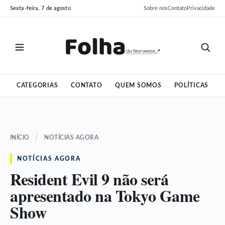
Pular
Pular
Sexta-feira, 7 de agosto
Sobre nós
Contato
Privacidade
para
para
o
o
conteúdo
conteúdo
CATEGORIAS
CONTATO
QUEM SOMOS
POLÍTICAS
INÍCIO
/
NOTÍCIAS AGORA
NOTÍCIAS AGORA
Resident Evil 9 não será
apresentado na Tokyo Game
Show