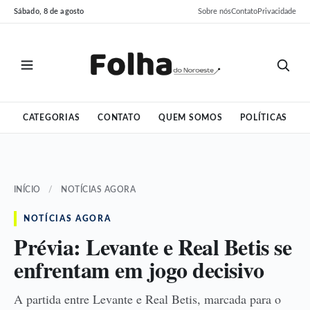
Pular
Pular
Sábado, 8 de agosto
Sobre nós
Contato
Privacidade
para
para
o
o
conteúdo
conteúdo
CATEGORIAS
CONTATO
QUEM SOMOS
POLÍTICAS
INÍCIO
/
NOTÍCIAS AGORA
NOTÍCIAS AGORA
Prévia: Levante e Real Betis se
enfrentam em jogo decisivo
A partida entre Levante e Real Betis, marcada para o