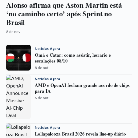
Alonso afirma que Aston Martin está
‘no caminho certo’ após Sprint no
Brasil
8 de nov
Notícias Agora
Omã e Catar: como assistir, horário e
escalações 08/10
8 de out
Notícias Agora
AMD e OpenAI fecham grande acordo de chips
para IA
6 de out
Notícias Agora
Lollapalooza Brasil 2026 revela line-up diário